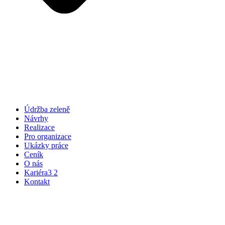
Údržba zeleně
Návrhy
Realizace
Pro organizace
Ukázky práce
Ceník
O nás
Kariéra
3
2
Kontakt