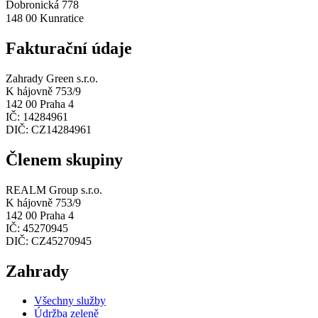
Dobronická 778
148 00 Kunratice
Fakturační údaje
Zahrady Green s.r.o.
K hájovně 753/9
142 00 Praha 4
IČ: 14284961
DIČ: CZ14284961
Členem skupiny
REALM Group s.r.o.
K hájovně 753/9
142 00 Praha 4
IČ: 45270945
DIČ: CZ45270945
Zahrady
Všechny služby
Údržba zeleně