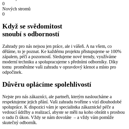
0
Nových stromů
0
Když se svědomitost
snoubí s odborností
Zahrady pro nás nejsou jen práce, ale i vášeň. A na všem, co
děláme, to je poznat. Ke každému projektu přistupujeme se 100%
zápalem, péčí a pozorností. Sledujeme nové trendy, využíváme
moderní techniku a spolupracujeme s předními odborníky. Díky
tomu proměníme vaši zahradu v opravdový klenot a místo pro
odpočinek.
Důvěru oplácíme spolehlivostí
Nejste pro nás zákazníci, ale partneři, kterým nasloucháme a
respektujeme jejich přání. Vaši zahradu tvoříme s vizí dlouhodobé
spolupráce. K dispozici vám je specialistka zákaznické péče a
vedoucí údržby a realizací, abyste se měli na koho obrátit s prosbou
o radu či úkon. Vždy se nám dovoláte – a vždy vám pomůže
skutečný odborník.