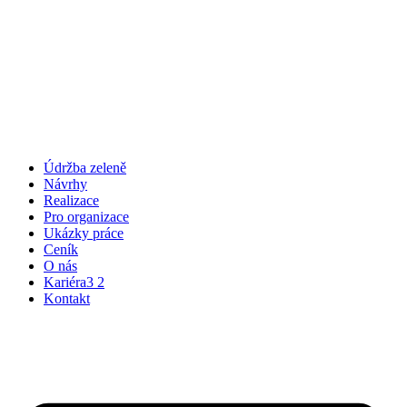
Údržba zeleně
Návrhy
Realizace
Pro organizace
Ukázky práce
Ceník
O nás
Kariéra
3
2
Kontakt