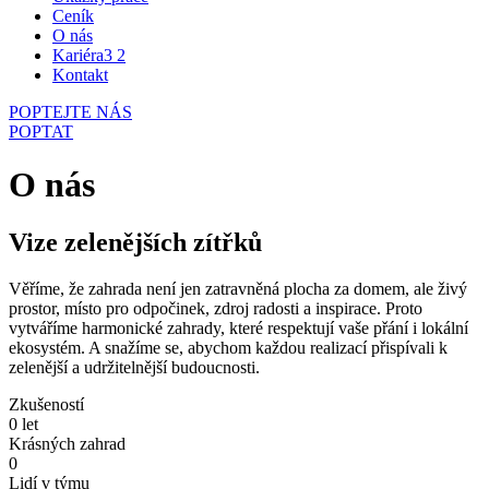
Ceník
O nás
Kariéra
3
2
Kontakt
POPTEJTE NÁS
POPTAT
O nás
Vize zelenějších zítřků
Věříme, že zahrada není jen zatravněná plocha za domem, ale živý
prostor, místo pro odpočinek, zdroj radosti a inspirace. Proto
vytváříme harmonické zahrady, které respektují vaše přání i lokální
ekosystém. A snažíme se, abychom každou realizací přispívali k
zelenější a udržitelnější budoucnosti.
Zkušeností
0
let
Krásných zahrad
0
Lidí v týmu