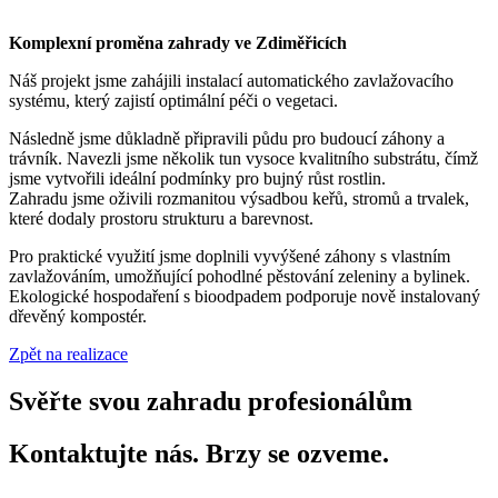
Komplexní proměna zahrady ve Zdiměřicích
Náš projekt jsme zahájili instalací automatického zavlažovacího
systému, který zajistí optimální péči o vegetaci.
Následně jsme důkladně připravili půdu pro budoucí záhony a
trávník. Navezli jsme několik tun vysoce kvalitního substrátu, čímž
jsme vytvořili ideální podmínky pro bujný růst rostlin.
Zahradu jsme oživili rozmanitou výsadbou keřů, stromů a trvalek,
které dodaly prostoru strukturu a barevnost.
Pro praktické využití jsme doplnili vyvýšené záhony s vlastním
zavlažováním, umožňující pohodlné pěstování zeleniny a bylinek.
Ekologické hospodaření s bioodpadem podporuje nově instalovaný
dřevěný kompostér.
Zpět na realizace
Svěřte svou zahradu profesionálům
Kontaktujte nás. Brzy se ozveme.