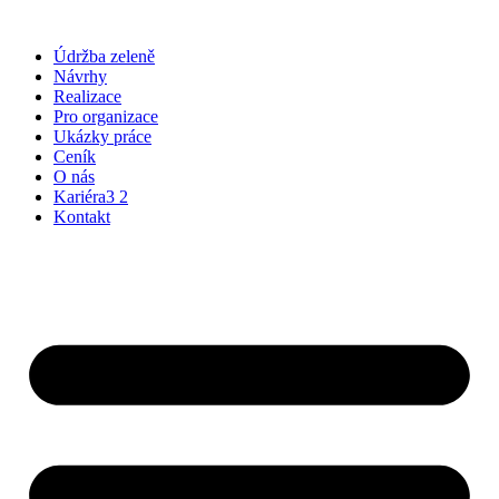
Přejít
k
Údržba zeleně
obsahu
Návrhy
Realizace
Pro organizace
Ukázky práce
Ceník
O nás
Kariéra
3
2
Kontakt