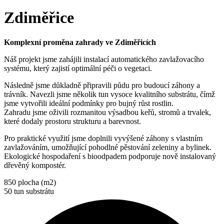
Zdiměřice
Komplexní proměna zahrady ve Zdiměřicích
Náš projekt jsme zahájili instalací automatického zavlažovacího
systému, který zajistí optimální péči o vegetaci.
Následně jsme důkladně připravili půdu pro budoucí záhony a
trávník. Navezli jsme několik tun vysoce kvalitního substrátu, čímž
jsme vytvořili ideální podmínky pro bujný růst rostlin.
Zahradu jsme oživili rozmanitou výsadbou keřů, stromů a trvalek,
které dodaly prostoru strukturu a barevnost.
Pro praktické využití jsme doplnili vyvýšené záhony s vlastním
zavlažováním, umožňující pohodlné pěstování zeleniny a bylinek.
Ekologické hospodaření s bioodpadem podporuje nově instalovaný
dřevěný kompostér.
850
plocha (m2)
50
tun substrátu